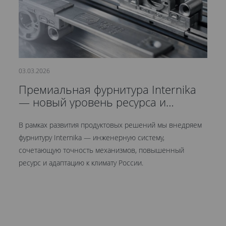
03.03.2026
21
Премиальная фурнитура Internika
С
— новый уровень ресурса и
д
герметичности
В рамках развития продуктовых решений мы внедряем
Мы
фурнитуру Internika — инженерную систему,
эт
сочетающую точность механизмов, повышенный
це
ресурс и адаптацию к климату России.
Кр
ув