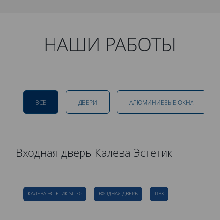
НАШИ РАБОТЫ
ВСЕ
ДВЕРИ
АЛЮМИНИЕВЫЕ ОКНА
Входная дверь Калева Эстетик
Р
д
КАЛЕВА ЭСТЕТИК SL 70
ВХОДНАЯ ДВЕРЬ
ПВХ